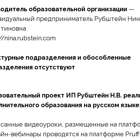
водитель образовательной организации
—
видуальный предприниматель Рубштейн Нин
нтиновна
://nina.rubstein.com
ктурные подразделения и обособленные
азделения отсутствуют
зовательный проект ИП Рубштейн Н.В. реа
лнительного образования на русском языке
исанные видеоуроки, размещенные на платф
айн-вебинары проводятся на платформе Pruf