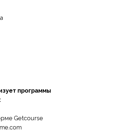
а
лизует программы
:
орме Getcourse
fme.com