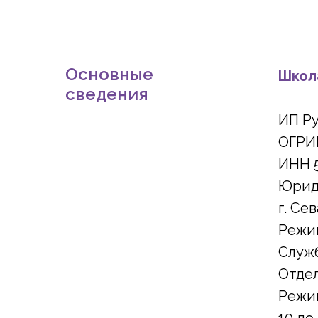
Основные
Школа
сведения
ИП Р
ОГРИ
ИНН 5
Юрид
г. Се
Режим
Служб
Отдел
Режим