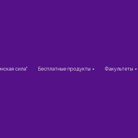
ной организации
нская сила"
Бесплатные продукты
Факультеты
штейн
 информации
Раздел находится в 