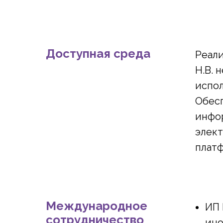
Доступная среда
Реал
Н.В. 
испол
Обесп
инфо
элек
плат
Международное
ИП 
сотрудничество
ино