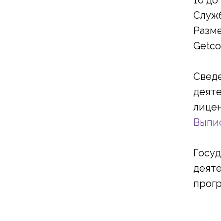
10 до
Служ
Разм
Getco
Сведе
деяте
лицен
Выпис
Госуд
деят
прог