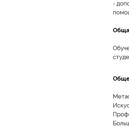
- до
помо
Обща
Обуче
студе
Обще
Мета
Иску
Проф
Боль