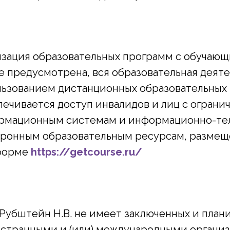
изация образовательных программ с обучаю
не предусмотрена, вся образовательная деят
ьзованием дистанционных образовательных 
ечивается доступ инвалидов и лиц с огран
рмационным системам и информационно-те
тронным образовательным ресурсам, размещ
форме
https://getcourse.ru/
Рубштейн Н.В. не имеет заключенных и план
странными и (или) международными организ