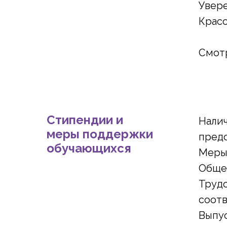
Увер
Красо
Смот
Стипендии и
Нали
меры поддержки
предо
обучающихся
Меры
Обще
Трудо
соот
Выпу