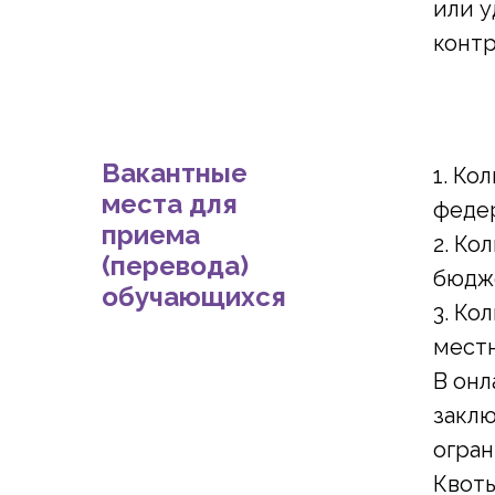
или у
контр
Вакантные
1. Ко
места для
федер
приема
2. Ко
(перевода)
бюдже
обучающихся
3. Ко
местн
В онл
заклю
огран
Квоты