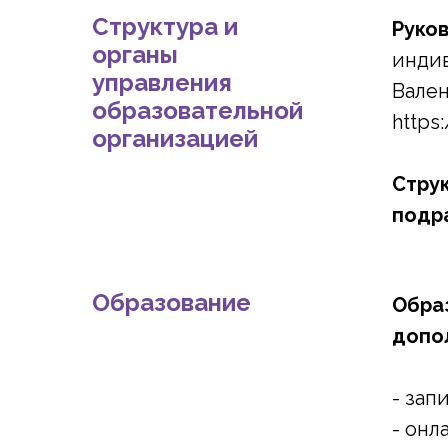
Структура и
Руко
органы
инди
управления
Вале
образовательной
https
организацией
Стру
подр
Образование
Обра
допо
- зап
- онл